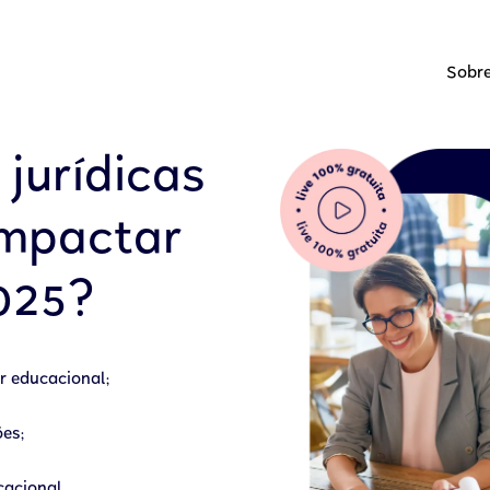
Sobre
jurídicas
impactar
025?
r educacional;
ões;
cacional.