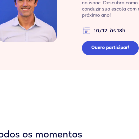
no isaac. Descubra como 
conduzir sua escola com 
próximo ano!
10/12, às 18h
Quero participar!
todos os momentos