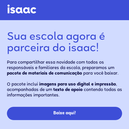
Sua escola agora é
parceira do isaac!
Para compartilhar essa novidade com todos os
responsáveis e familiares da escola, preparamos um
pacote
de
materiais
de
comunicação
para você baixar.
O pacote inclui
imagens
para
uso
digital
e
impressão
,
acompanhadas de um
texto
de
apoio
contendo todas as
informações importantes.
Baixe aqui!