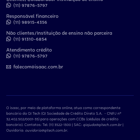
(11) 97876-5797
Responsável financeiro
(11) 98915-4356
Não clientes/Instituição de ensino não parceira
(11) 91310-6854
Atendimento crédito
(11) 97876-5797
falecom@isaac.com.br
O isaac, por meio de plataforma online, atua como correspondente
bancário da QI Tech (QI Sociedade de Crédito Direto S.A. - CNPJ nº
32.402.502/0001-35) para operações com CCBs (cédulas de crédito
bancário). Contatos: Tel: (11) 3522-1300 | SAC:
qiajuda@qitech.com.br
|
Ouvidoria:
ouvidoria@qitech.com.br
.