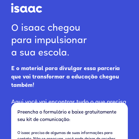
O isaac chegou
para impulsionar
a sua escola.
E o material para divulgar essa parceria
que vai transformar a educação chegou
também!
Aqui você vai encontrar tudo o que precisa
para divulgar para famílias e responsáveis
Preencha o formulário e baixe gratuitamente
financeiros que o isaac é o seu novo
seu kit de comunicação:
parceiro.
O isaac precisa de algumas de suas informações para