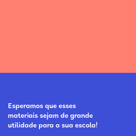
que 
rele
Não 
Preciso imprimir todos os materiais
seri
toda
disponibilizados?
Quan
soub
terã
bole
Esperamos que esses
materiais sejam de grande
utilidade para a sua escola!