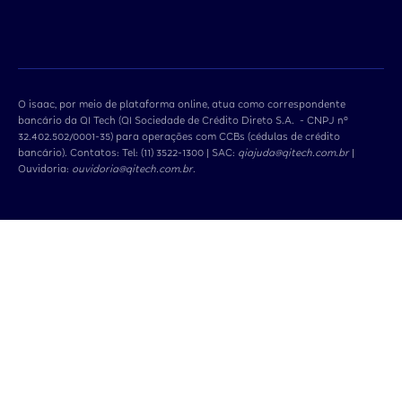
O isaac, por meio de plataforma online, atua como correspondente
bancário da QI Tech (QI Sociedade de Crédito Direto S.A. - CNPJ nº
32.402.502/0001-35) para operações com CCBs (cédulas de crédito
bancário). Contatos: Tel: (11) 3522-1300 | SAC:
qiajuda@qitech.com.br
|
Ouvidoria:
ouvidoria@qitech.com.br
.