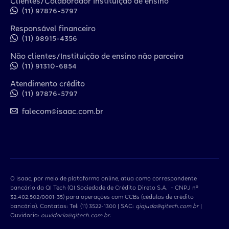
Clientes/Colaborador Instituição de ensino
(11) 97876-5797
Responsável financeiro
(11) 98915-4356
Não clientes/Instituição de ensino não parceira
(11) 91310-6854
Atendimento crédito
(11) 97876-5797
falecom@isaac.com.br
O isaac, por meio de plataforma online, atua como correspondente
bancário da QI Tech (QI Sociedade de Crédito Direto S.A. - CNPJ nº
32.402.502/0001-35) para operações com CCBs (cédulas de crédito
bancário). Contatos: Tel: (11) 3522-1300 | SAC:
qiajuda@qitech.com.br
|
Ouvidoria:
ouvidoria@qitech.com.br
.