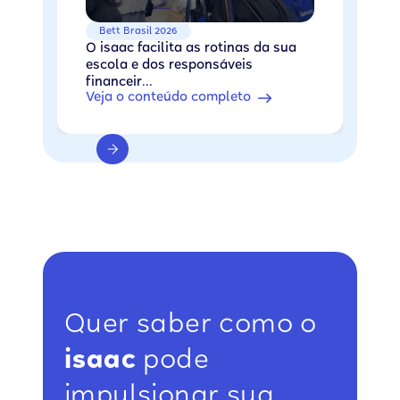
Bett Brasil 2026
O isaac facilita as rotinas da sua
escola e dos responsáveis
financeir...
Veja o conteúdo completo
Quer saber como o
isaac
pode
impulsionar sua