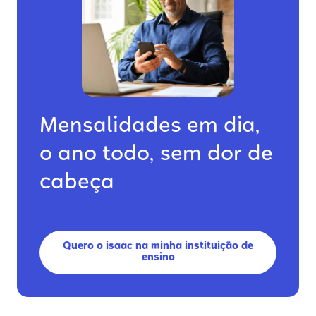
Mensalidades em dia,
o ano todo, sem dor de
cabeça
Quero o isaac na minha instituição de
ensino