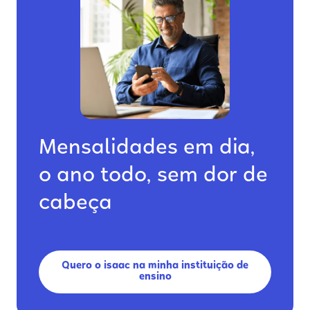
Mensalidades em dia,
o ano todo, sem dor de
cabeça
Quero o isaac na minha instituição de
ensino