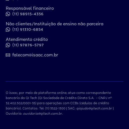
Responsável financeiro
(11) 98915-4356
Não clientes/Instituição de ensino não parceira
(11) 91310-6854
Atendimento crédito
(11) 97876-5797
falecom@isaac.com.br
O isaac, por meio de plataforma online, atua como correspondente
bancário da QI Tech (QI Sociedade de Crédito Direto S.A. - CNPJ nº
32.402.502/0001-35) para operações com CCBs (cédulas de crédito
bancário). Contatos: Tel: (11) 3522-1300 | SAC:
qiajuda@qitech.com.br
|
Ouvidoria:
ouvidoria@qitech.com.br
.