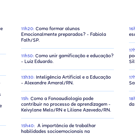
de
11h20:
Como formar alunos
16
Emocionalmente preparados? - Fabiola
es
Falh/SP.
17
11h50:
Como unir gamificação e educação?
po
- Luiz Eduardo.
Si
13h30:
Inteligência Artificial e a Educação
17
o
- Alexandre Amaral/RN.
Sa
s
15h:
Como a Fonoaudiologia pode
18
contribuir no processo de aprendizagem -
da
e
Keivylane Melo/RN e Liliane Azevedo/RN.
15h40:
A importância de trabalhar
habilidades socioemocionais na