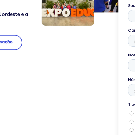
ordeste e a
amação