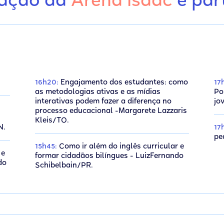
mação da
Arena isaac
e part
16h20:
Engajamento dos estudantes: como
17
as metodologias ativas e as mídias
Po
interativas podem fazer a diferença no
jo
processo educacional -Margarete Lazzaris
Kleis/TO.
N.
17
pe
15h45:
Como ir além do inglês curricular e
 e
formar cidadãos bilíngues - LuizFernando
do
Schibelbain/PR.