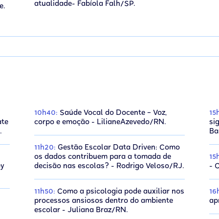
atualidade- Fabíola Falh/SP.
e.
10h40:
Saúde Vocal do Docente – Voz,
15
ate
corpo e emoção - LilianeAzevedo/RN.
si
.
Ba
11h20:
Gestão Escolar Data Driven: Como
os dados contribuem para a tomada de
15
ey
decisão nas escolas? - Rodrigo Veloso/RJ.
- 
11h50:
Como a psicologia pode auxiliar nos
16
processos ansiosos dentro do ambiente
ap
escolar - Juliana Braz/RN.