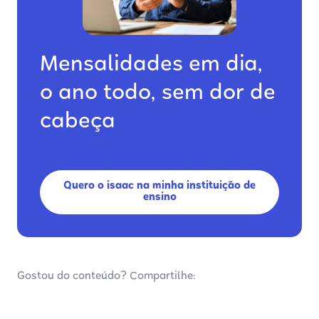
Mensalidades em dia,
o ano todo, sem dor de
cabeça
Quero o isaac na minha instituição de
ensino
Gostou do conteúdo? Compartilhe: