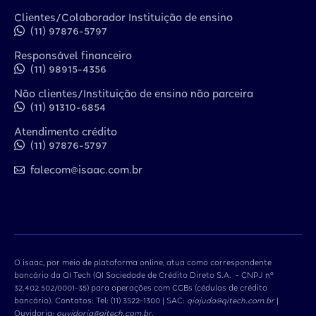
Clientes/Colaborador Instituição de ensino
(11) 97876-5797
Responsável financeiro
(11) 98915-4356
Não clientes/Instituição de ensino não parceira
(11) 91310-6854
Atendimento crédito
(11) 97876-5797
falecom@isaac.com.br
O isaac, por meio de plataforma online, atua como correspondente
bancário da QI Tech (QI Sociedade de Crédito Direto S.A. - CNPJ nº
32.402.502/0001-35) para operações com CCBs (cédulas de crédito
bancário). Contatos: Tel: (11) 3522-1300 | SAC:
qiajuda@qitech.com.br
|
Ouvidoria:
ouvidoria@qitech.com.br
.