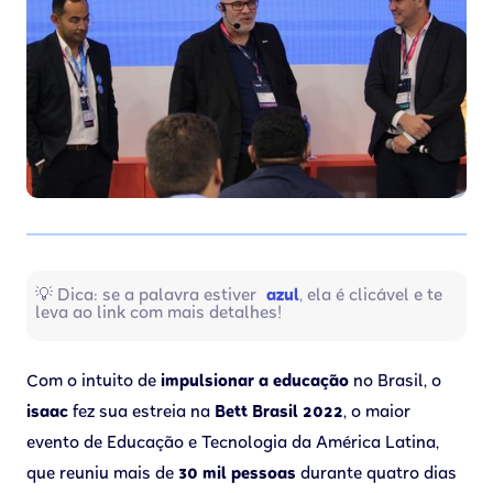
💡 Dica: se a palavra estiver
azul
, ela é clicável e te
leva ao link com mais detalhes!
Com o intuito de
impulsionar a educação
no Brasil, o
isaac
fez sua estreia na
Bett Brasil 2022
, o maior
evento de Educação e Tecnologia da América Latina,
que reuniu mais de
30 mil pessoas
durante quatro dias