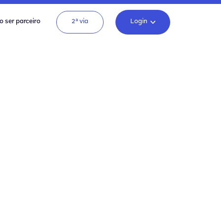
o ser parceiro
2ª via
Login