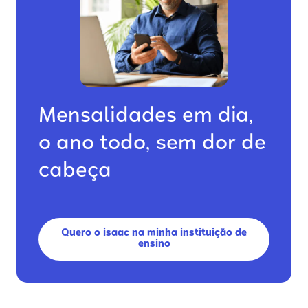
Mensalidades em dia,
o ano todo, sem dor de
cabeça
Quero o isaac na minha instituição de
ensino