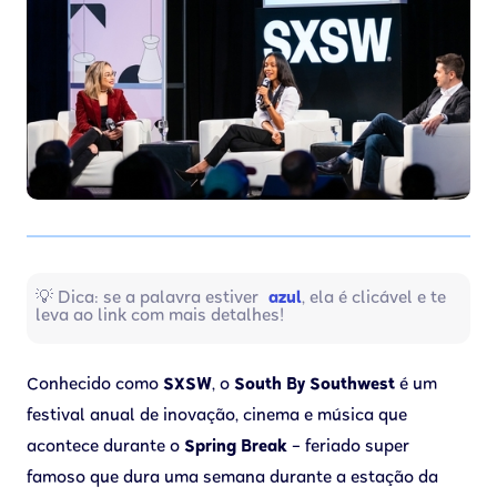
💡 Dica: se a palavra estiver
azul
, ela é clicável e te
leva ao link com mais detalhes!
Conhecido como
SXSW
, o
South By Southwest
é um
festival anual de inovação, cinema e música que
acontece durante o
Spring Break
– feriado super
famoso que dura uma semana durante a estação da