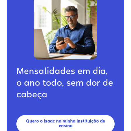
Mensalidades em dia,
o ano todo, sem dor de
cabeça
Quero o isaac na minha instituição de
ensino