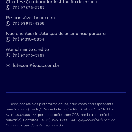
Clientes/Colaborador Instituição de ensino
(11) 97876-5797
Responsável financeiro
(11) 98915-4356
Não clientes/Instituição de ensino não parceira
(11) 91310-6854
Atendimento crédito
(11) 97876-5797
falecom@isaac.com.br
O isaac, por meio de plataforma online, atua como correspondente
bancário da QI Tech (QI Sociedade de Crédito Direto S.A. - CNPJ nº
32.402.502/0001-35) para operações com CCBs (cédulas de crédito
bancário). Contatos: Tel: (11) 3522-1300 | SAC:
qiajuda@qitech.com.br
|
Ouvidoria:
ouvidoria@qitech.com.br
.