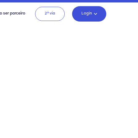
o ser parceiro
2ª via
Login