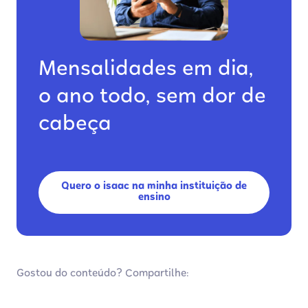
Mensalidades em dia,
o ano todo, sem dor de
cabeça
Quero o isaac na minha instituição de
ensino
Gostou do conteúdo? Compartilhe: