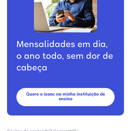
Mensalidades em dia,
o ano todo, sem dor de
cabeça
Quero o isaac na minha instituição de
ensino