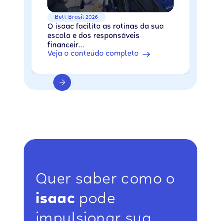
Bett Brasil 2026
O isaac facilita as rotinas da sua
escola e dos responsáveis
financeir...
Veja o conteúdo completo
Quer saber como o
isaac
pode
impulsionar sua