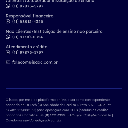
Clientes/Colaborador Instituição de ensino
(11) 97876-5797
Responsável financeiro
(11) 98915-4356
Não clientes/Instituição de ensino não parceira
(11) 91310-6854
Atendimento crédito
(11) 97876-5797
falecom@isaac.com.br
O isaac, por meio de plataforma online, atua como correspondente
bancário da QI Tech (QI Sociedade de Crédito Direto S.A. - CNPJ nº
32.402.502/0001-35) para operações com CCBs (cédulas de crédito
bancário). Contatos: Tel: (11) 3522-1300 | SAC:
qiajuda@qitech.com.br
|
Ouvidoria:
ouvidoria@qitech.com.br
.