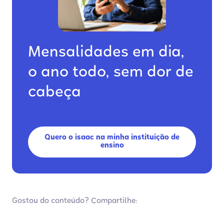
Mensalidades em dia,
o ano todo, sem dor de
cabeça
Quero o isaac na minha instituição de
ensino
Gostou do conteúdo? Compartilhe: