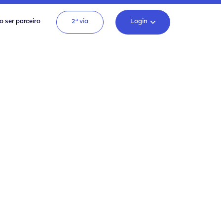
o ser parceiro
2ª via
Login