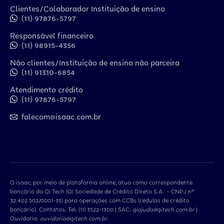
Clientes/Colaborador Instituição de ensino
(11) 97876-5797
Responsável financeiro
(11) 98915-4356
Não clientes/Instituição de ensino não parceira
(11) 91310-6854
Atendimento crédito
(11) 97876-5797
falecom@isaac.com.br
O isaac, por meio de plataforma online, atua como correspondente
bancário da QI Tech (QI Sociedade de Crédito Direto S.A. - CNPJ nº
32.402.502/0001-35) para operações com CCBs (cédulas de crédito
bancário). Contatos: Tel: (11) 3522-1300 | SAC:
qiajuda@qitech.com.br
|
Ouvidoria:
ouvidoria@qitech.com.br
.