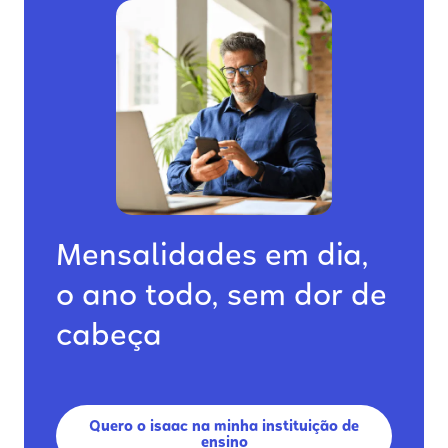
Mensalidades em dia,
o ano todo, sem dor de
cabeça
Quero o isaac na minha instituição de
ensino