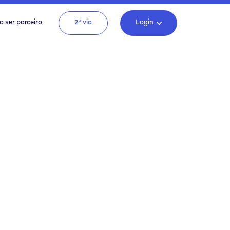
o ser parceiro
2ª via
Login