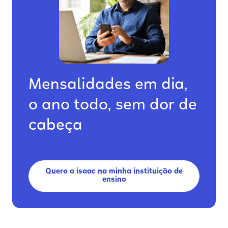
Mensalidades em dia,
o ano todo, sem dor de
cabeça
Quero o isaac na minha instituição de
ensino