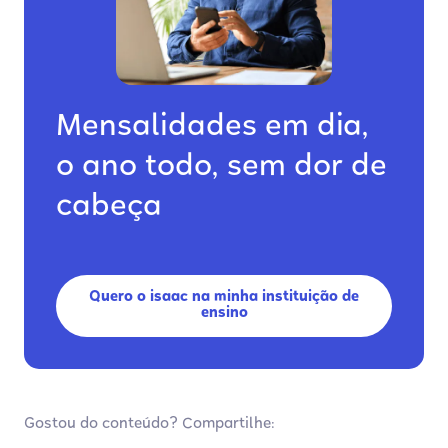
Mensalidades em dia,
o ano todo, sem dor de
cabeça
Quero o isaac na minha instituição de
ensino
Gostou do conteúdo? Compartilhe: